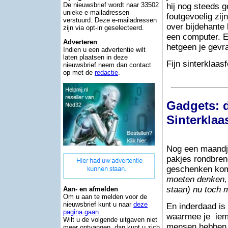
De nieuwsbrief wordt naar 33502
hij nog steeds 
unieke e-mailadressen
foutgevoelig zi
verstuurd. Deze e-mailadressen
over bijdehante
zijn via opt-in geselecteerd.
een computer. E
Adverteren
hetgeen je gevr
Indien u een advertentie wilt
laten plaatsen in deze
Fijn sinterklaas
nieuwsbrief neem dan contact
op met de
redactie
.
Gadgets: 
Sinterkla
Nog een maandj
pakjes rondbreng
geschenken komt
moeten denken, 
staan) nu toch
Aan- en afmelden
Om u aan te melden voor de
nieuwsbrief kunt u naar
deze
En inderdaad is 
pagina gaan.
waarmee je iema
Wilt u de volgende uitgaven niet
mensen hebben g
meer ontvangen, dan kunt u zich