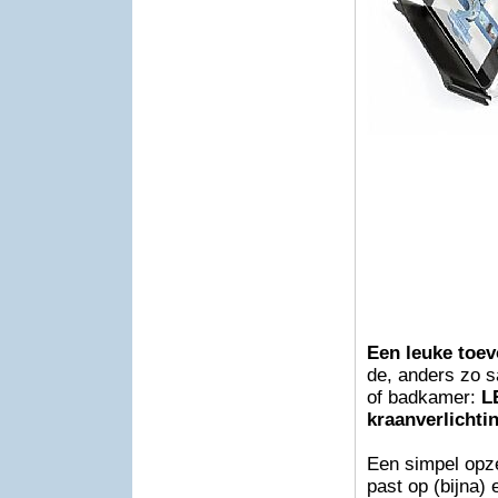
Een leuke toe
de, anders zo s
of badkamer:
L
kraanverlichti
Een simpel opze
past op (bijna) 