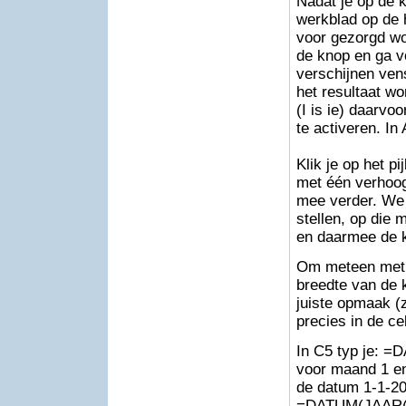
Nadat je op de k
werkblad op de 
voor gezorgd wo
de knop en ga 
verschijnen ven
het resultaat wo
(I is ie) daarvo
te activeren. In
Klik je op het pi
met één verhoog
mee verder. We
stellen, op die 
en daarmee de 
Om meteen met e
breedte van de 
juiste opmaak (
precies in de cel
In C5 typ je: =D
voor maand 1 en
de datum 1-1-20
=DATUM(JAAR(C