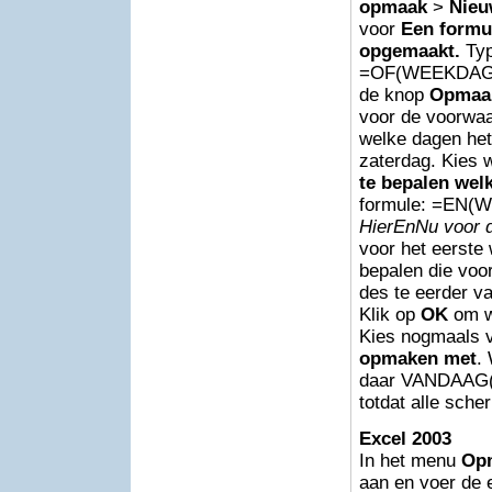
opmaak
>
Nieu
voor
Een formu
opgemaakt.
Typ
=OF(WEEKDAG(C
de knop
Opmaa
voor de voorwaa
welke dagen het
zaterdag. Kies 
te bepalen wel
formule: =EN(
HierEnNu voor 
voor het eerste
bepalen die voo
des te eerder v
Klik op
OK
om w
Kies nogmaals 
opmaken met
.
daar VANDAAG()
totdat alle sch
Excel 2003
In het menu
Op
aan en voer de e