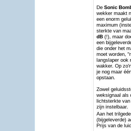
De
Sonic Bom
wekker maakt ni
een enorm gelu
maximum (inste
sterkte van maa
dB
(!), maar do
een bijgeleverde 
die onder het m
moet worden, "
langslaper ook
wakker. Op zo'
je nog maar één
opstaan.
Zowel geluidsst
weksignaal als 
lichtsterkte van
zijn instelbaar.
Aan het trilged
(bijgeleverde) a
Prijs van de lu