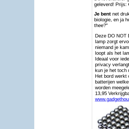
geleverd! Prijs:
Je bent
net druk
biologie, en ja 
thee?"
Deze DO NOT 
lamp zorgt ervo
niemand je kam
loopt als het la
Ideaal voor ied
privacy verlangt
kun je het toch
Het bord werkt 
batterijen welke
worden meegelev
13,95 Verkrijgba
www.gadgethou