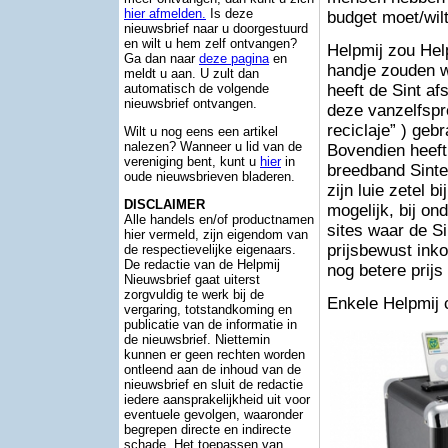
hier afmelden.
Is deze
budget moet/wilt
nieuwsbrief naar u doorgestuurd
en wilt u hem zelf ontvangen?
Helpmij zou Help
Ga dan naar
deze pagina
en
handje zouden w
meldt u aan. U zult dan
heeft de Sint af
automatisch de volgende
nieuwsbrief ontvangen.
deze vanzelfspre
reciclaje” ) geb
Wilt u nog eens een artikel
nalezen? Wanneer u lid van de
Bovendien heeft
vereniging bent, kunt u
hier
in
breedband Sinte
oude nieuwsbrieven bladeren.
zijn luie zetel 
DISCLAIMER
mogelijk, bij o
Alle handels en/of productnamen
sites waar de S
hier vermeld, zijn eigendom van
prijsbewust ink
de respectievelijke eigenaars.
De redactie van de Helpmij
nog betere prijs
Nieuwsbrief gaat uiterst
zorgvuldig te werk bij de
Enkele Helpmij 
vergaring, totstandkoming en
publicatie van de informatie in
de nieuwsbrief. Niettemin
kunnen er geen rechten worden
ontleend aan de inhoud van de
nieuwsbrief en sluit de redactie
iedere aansprakelijkheid uit voor
eventuele gevolgen, waaronder
begrepen directe en indirecte
schade. Het toepassen van