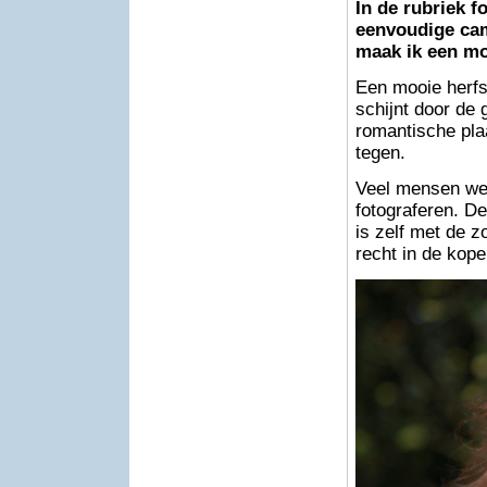
In de rubriek f
eenvoudige cam
maak ik een moo
Een mooie herfs
schijnt door de
romantische plaa
tegen.
Veel mensen wet
fotograferen. D
is zelf met de z
recht in de kope