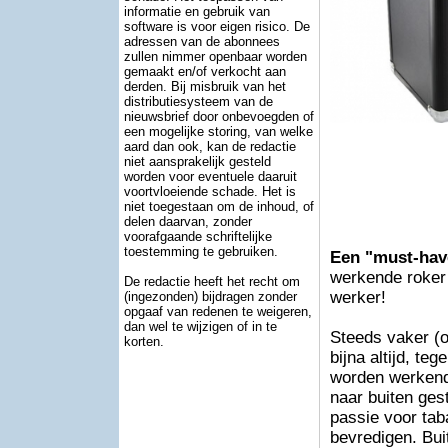
informatie en gebruik van
software is voor eigen risico. De
adressen van de abonnees
zullen nimmer openbaar worden
gemaakt en/of verkocht aan
derden. Bij misbruik van het
distributiesysteem van de
nieuwsbrief door onbevoegden of
een mogelijke storing, van welke
aard dan ook, kan de redactie
niet aansprakelijk gesteld
worden voor eventuele daaruit
voortvloeiende schade. Het is
niet toegestaan om de inhoud, of
delen daarvan, zonder
voorafgaande schriftelijke
toestemming te gebruiken.
Een "must-hav
werkende roker
De redactie heeft het recht om
werker!
(ingezonden) bijdragen zonder
opgaaf van redenen te weigeren,
dan wel te wijzigen of in te
Steeds vaker (of
korten.
bijna altijd, te
worden werkend
naar buiten ges
passie voor ta
bevredigen. Bui