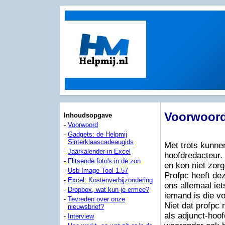
Voorwoor
Inhoudsopgave
-
Voorwoord
-
Gadgets: de Helpmij
Sinterklaascadeaugids
Met trots kunne
-
Jaarkalender in Excel
hoofdredacteur.
-
Flitsende foto's in de zon
en kon niet zor
-
Usb Image Tool 1.57
Profpc heeft dez
-
Excel: Kostenverbijzondering
ons allemaal iet
-
Dropbox, wat kun je ermee?
iemand is die vo
-
Tevreden over onze
Niet dat profpc 
nieuwsbrief?
als adjunct-hoof
-
Interview