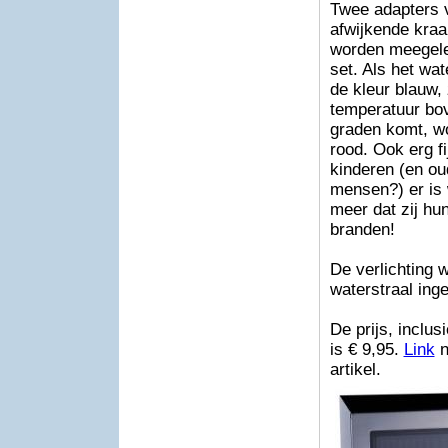
Twee adapters 
afwijkende kra
worden meegele
set. Als het wat
de kleur blauw,
temperatuur bo
graden komt, wo
rood. Ook erg fi
kinderen (en ou
mensen?) er is 
meer dat zij hu
branden!
De verlichting 
waterstraal ing
De prijs, inclusi
is € 9,95.
Link
n
artikel.