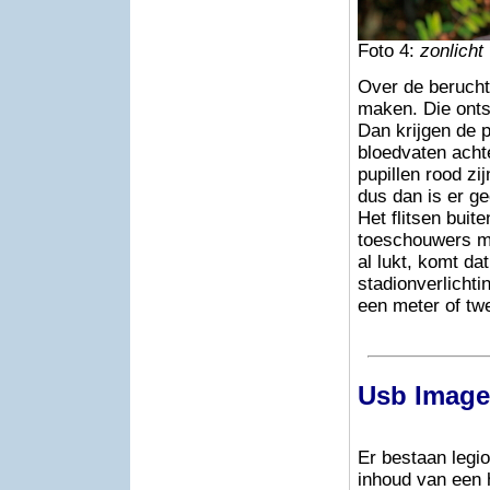
Foto 4:
zonlicht 
Over de beruchte
maken. Die ontsta
Dan krijgen de 
bloedvaten achte
pupillen rood zij
dus dan is er g
Het flitsen buit
toeschouwers mas
al lukt, komt dat
stadionverlichti
een meter of twe
Usb Image
Er bestaan leg
inhoud van een 