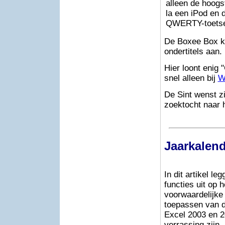
alleen de hoogs
la een iPod en 
QWERTY-toetsen
De Boxee Box ka
ondertitels aan.
Hier loont enig 
snel alleen bij
W
De Sint wenst zi
zoektocht naar 
Jaarkalend
In dit artikel l
functies uit op
voorwaardelijke
toepassen van d
Excel 2003 en 20
verrassing zijn,