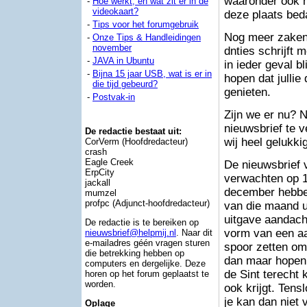
waaronder ook h
-
Hoe werkt, en wat zit er in de
videokaart?
deze plaats bedan
-
Tips voor het forumgebruik
Nog meer zaken 
-
Onze Tips & Handleidingen
november
dnties schrijft 
-
JAVA in Ubuntu
in ieder geval bl
-
Bijna 15 jaar USB, wat is er in
hopen dat jullie
die tijd gebeurd?
genieten.
-
Postvak-in
Zijn we er nu? 
nieuwsbrief te v
De redactie bestaat uit:
wij heel gelukki
CorVerm (Hoofdredacteur)
crash
Eagle Creek
De nieuwsbrief 
ErpCity
verwachten op 
jackall
december hebben
mumzel
profpc (Adjunct-hoofdredacteur)
van die maand u
uitgave aandach
De redactie is te bereiken op
vorm van een aa
nieuwsbrief@helpmij.nl
. Naar dit
e-mailadres géén vragen sturen
spoor zetten om 
die betrekking hebben op
dan maar hopen d
computers en dergelijke. Deze
de Sint terecht 
horen op het forum geplaatst te
worden.
ook krijgt. Tens
je kan dan niet
Oplage