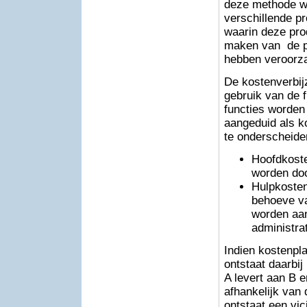
deze methode wo
verschillende p
waarin deze pr
maken van de pr
hebben veroorza
De kostenverbij
gebruik van de f
functies worden
aangeduid als k
te onderscheide
Hoofdkoste
worden doo
Hulpkosten
behoeve va
worden aan
administra
Indien kostenpla
ontstaat daarbij
A levert aan B e
afhankelijk van
ontstaat een vi