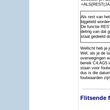
=ALS(REST(JAA
Als rest van he
bijgeteld worden
De functie REST(
deling van dat g
staat gedeeld do
Wellicht heb je 
Wel, als je de l
overwegingen wil
bereik C4:AG5 in
staan voor fout
dus is die datu
foutwaarden zij
Flitsende 